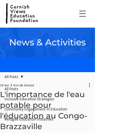
News & Activities
Post
All Posts
14 avr.
3 min de lecture
All Posts
L'importance de l'eau
Inclusive Education Strategies
potable pour
Community Engagement in Education
l'éducation au Congo-
Refugee Education Initiatives
Brazzaville