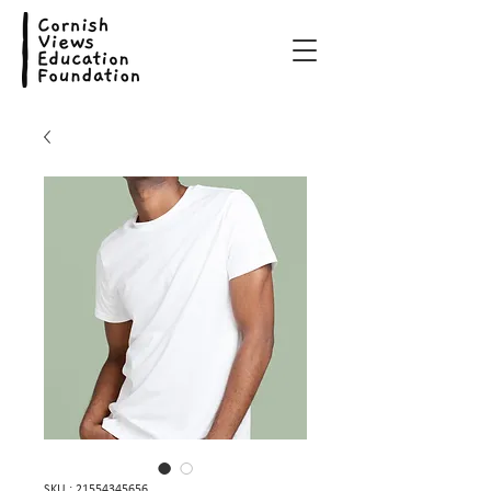
SKU : 21554345656