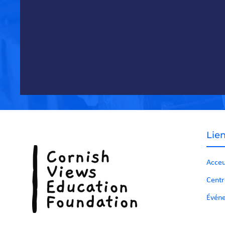
Lien
Acceu
Centr
Événe