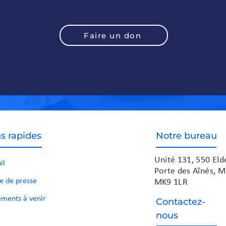
Faire un don
s rapides
Notre bureau
Unité 131, 550 El
il
Porte des Aînés, M
e de presse
MK9 1LR
ments à venir
Contactez-
nous