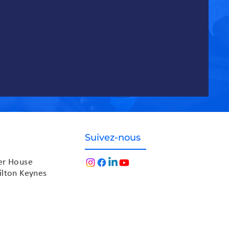
Suivez-nous
der House
ilton Keynes