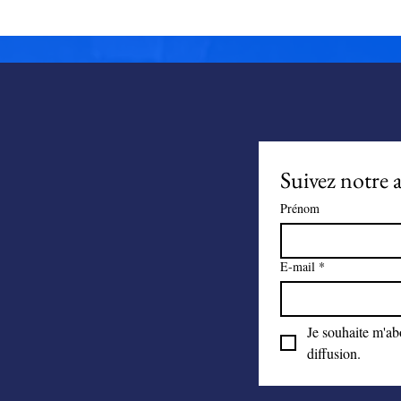
d'acheter en toute séré
Suivez notre a
Prénom
E-mail
*
Je souhaite m'abo
diffusion.