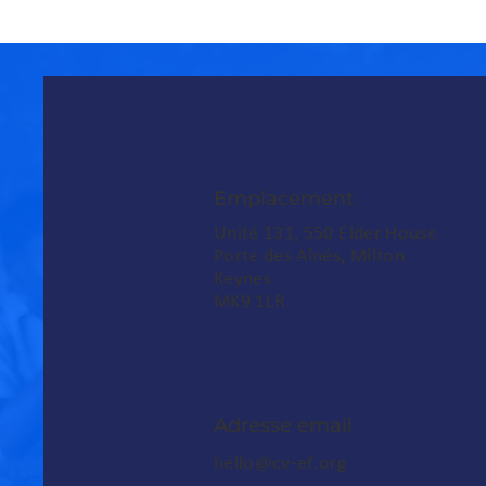
Emplacement
Unité 131, 550 Elder House
Porte des Aînés, Milton
Keynes
MK9 1LR
Adresse email
hello@cv-ef.org