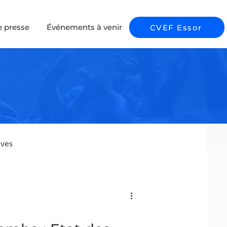
e presse
Événements à venir
CVEF Essor
ives