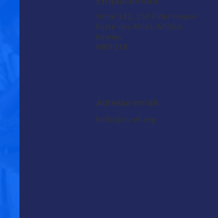
Emplacement
Unité 131, 550 Elder House
Porte des Aînés, Milton
Keynes
MK9 1LR
Adresse email
hello@cv-ef.org