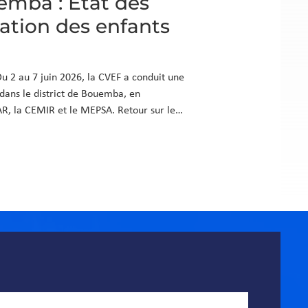
emba : Etat des
cation des enfants
Du 2 au 7 juin 2026, la CVEF a conduit une
dans le district de Bouemba, en
AR, la CEMIR et le MEPSA. Retour sur les
commandations issues du terrain.
mission Le district de Bouemba accueille
tante en provenance de la République
 défis éducatifs croissants, la CVEF a o