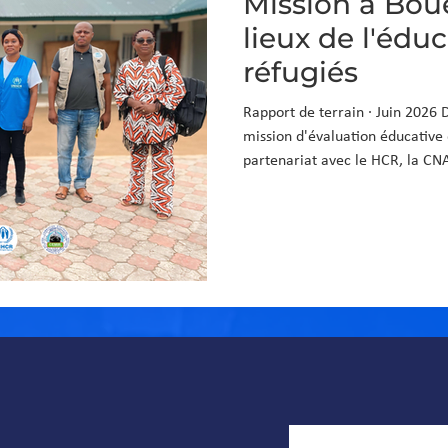
Mission à Bou
lieux de l'édu
réfugiés
Rapport de terrain · Juin 2026 
mission d'évaluation éducative 
partenariat avec le HCR, la CN
constats, les données et les re
Contexte et déroulement de la 
une population réfugiée impor
Démocratique du Congo. Face aux